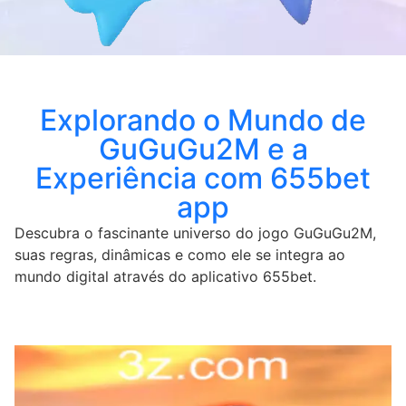
Explorando o Mundo de
GuGuGu2M e a
Experiência com 655bet
app
Descubra o fascinante universo do jogo GuGuGu2M,
suas regras, dinâmicas e como ele se integra ao
mundo digital através do aplicativo 655bet.