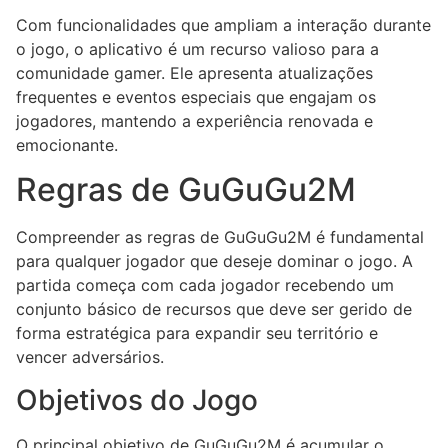
Com funcionalidades que ampliam a interação durante
o jogo, o aplicativo é um recurso valioso para a
comunidade gamer. Ele apresenta atualizações
frequentes e eventos especiais que engajam os
jogadores, mantendo a experiência renovada e
emocionante.
Regras de GuGuGu2M
Compreender as regras de GuGuGu2M é fundamental
para qualquer jogador que deseje dominar o jogo. A
partida começa com cada jogador recebendo um
conjunto básico de recursos que deve ser gerido de
forma estratégica para expandir seu território e
vencer adversários.
Objetivos do Jogo
O principal objetivo de GuGuGu2M é acumular o